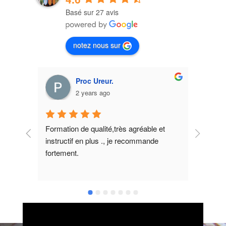
Basé sur 27 avis
notez nous sur
Proc Ureur.
2 years ago
Formation de qualité,très agréable et 
En plu
instructif en plus ., je recommande 
et Chr
fortement.
brassa
vous 
cuisin
appre