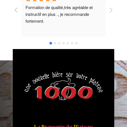
Formation de qualité,très agréable et 
En plu
instructif en plus ., je recommande 
et Chr
fortement.
brassa
vous 
cuisin
appre
L
a
B
rasserie du
P
lateau